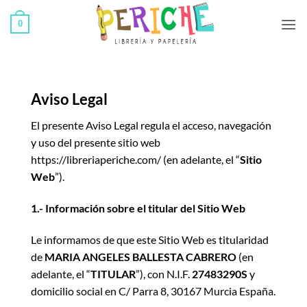
Saltar
0
al
contenido
Aviso Legal
El presente Aviso Legal regula el acceso, navegación
y uso del presente sitio web
https://libreriaperiche.com/
(en adelante, el “
Sitio
Web
”).
1.- Información sobre el titular del Sitio Web
Le informamos de que este Sitio Web es titularidad
de
MARIA ANGELES BALLESTA CABRERO
(en
adelante, el “
TITULAR
”), con N.I.F.
27483290S
y
domicilio social en C/ Parra 8, 30167 Murcia España.